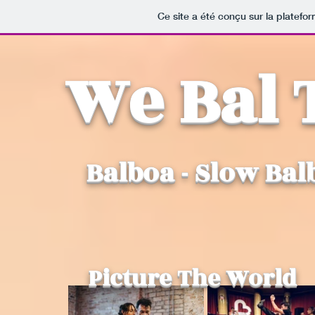
Ce site a été conçu sur la platefo
We Bal 
Balboa - Slow Bal
Picture The World