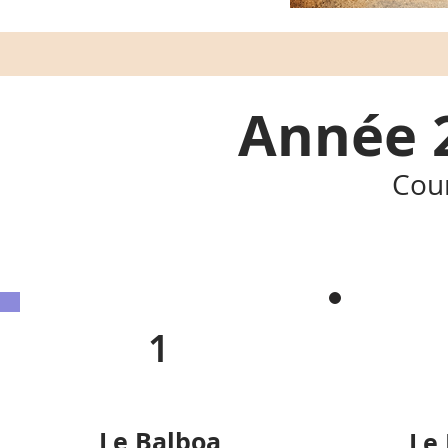
Année 2
Cour
1
Le Balboa
Le